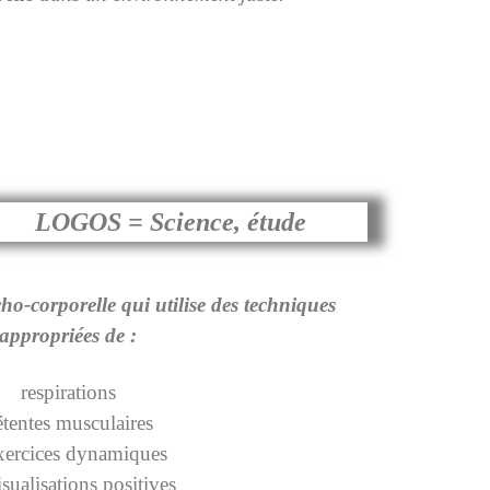
LOGOS =
Science, étude
o-corporelle qui utilise des techniques
appropriées de :
respirations
étentes musculaires
xercices dynamiques
isualisations positives